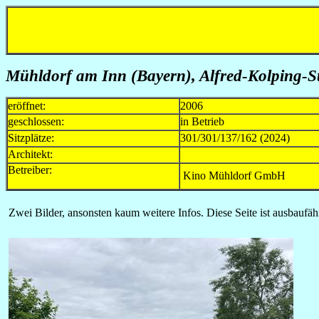
Mühldorf am Inn (Bayern)
, Alfred-Kolping-St
eröffnet:
2006
geschlossen:
in Betrieb
Sitzplätze:
301/301/137/162 (2024)
Architekt:
Betreiber:
Kino Mühldorf GmbH
Zwei Bilder, ansonsten kaum weitere Infos. Diese Seite ist ausbaufähi