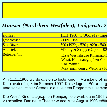
Münster (Nordrhein-Westfalen), Ludgeristr. 2
eröffnet:
11.11.1906 - 17.05.1919 (Capi
geschlossen:
21.09.1984
Sitzplätze:
500 (1922) - 520 (1929) - 540 
Architekt:
Mönnig & Strupp (Capitol 192
Betreiber*in:
Erste Westfälische Kinemato
Westf. Kinematographen-Com
Chr. Winter
Max, nach dem 2.Weltkrieg Ro
Am 11.11.1906 wurde das erste feste Kino in Münster eröffn
Kinotheater finget im Sommer 1907: Kaisertage in Bückeburg
unterschiedlichster Genres, die zu einem Programm zusamm
Die Westf. Kinematographen-Kompagnie erwarb dann 1908 d
zu schaffen. Dan neue Theater wurde Mitte August 1908 eröff