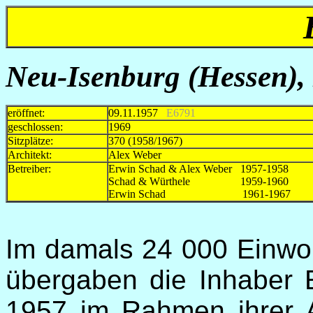
Neu-Isenburg (Hessen),
eröffnet:
09.11.1957
E6791
geschlossen:
1969
Sitzplätze:
370 (1958/1967)
Architekt:
Alex Weber
Betreiber:
Erwin Schad & Alex Weber 1957-1958
Schad & Würthele 1959-1960
Erwin Schad
1961-1967
Im damals 24 000 Einwo
übergaben die Inhaber
1957 im Rahmen ihrer 