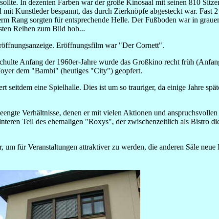
sollte. In dezenten Farben war der große Kinosaal mit seinen 810 Sitze
el mit Kunstleder bespannt, das durch Zierknöpfe abgesteckt war. Fas
term Rang sorgten für entsprechende Helle. Der Fußboden war in graue
sten Reihen zum Bild hob...
Eröffnungsanzeige. Eröffnungsfilm war "Der Cornett".
ulte Anfang der 1960er-Jahre wurde das Großkino recht früh (Anfang
oyer dem "Bambi" (heutiges "City") geopfert.
rt seitdem eine Spielhalle. Dies ist um so trauriger, da einige Jahre s
engte Verhältnisse, denen er mit vielen Aktionen und anspruchsvollen 
interen Teil des ehemaligen "Roxys", der zwischenzeitlich als Bistro d
r, um für Veranstaltungen attraktiver zu werden, die anderen Säle neu