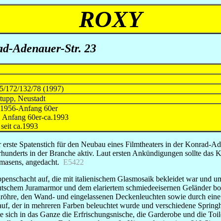
ROXY
rad-Adenauer-Str. 23
15/172/132/78 (1997)
tupp, Neustadt
6-Anfang 60er
n Anfang 60er-ca.1993
 ca.1993
erste Spatenstich für den Neubau eines Filmtheaters in der Konrad-Ad
hunderts in der Branche aktiv. Laut ersten Ankündigungen sollte das 
irmasens, angedacht.
E5422
reppenschacht auf, die mit italienischem Glasmosaik bekleidet war und
schem Juramarmor und dem elariertem schmiedeeisernen Geländer bot si
röhre, den Wand- und eingelassenen Deckenleuchten sowie durch eine v
f, der in mehreren Farben beleuchtet wurde und verschiedene Springh
e sich in das Ganze die Erfrischungsnische, die Garderobe und die Toi