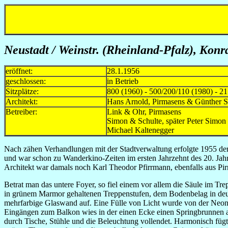
Neustadt / Weinstr. (Rheinland-Pfalz), Kon
eröffnet:
28.1.1956
geschlossen:
in Betrieb
Sitzplätze:
800 (1960) - 500/200/110 (1980) - 2
Architekt:
Hans Arnold, Pirmasens & Günther S
Betreiber:
Link & Ohr, Pirmasens 195
Simon & Schulte, später Peter Simo
Michael Kaltenegger seit
Nach zähen Verhandlungen mit der Stadtverwaltung erfolgte 1955 der 
und war schon zu Wanderkino-Zeiten im ersten Jahrzehnt des 20. Jahr
Architekt war damals noch Karl Theodor Pfirrmann, ebenfalls aus P
Betrat man das untere Foyer, so fiel einem vor allem die Säule im T
in grünem Marmor gehaltenen Treppenstufen, dem Bodenbelag in deut
mehrfarbige Glaswand auf. Eine Fülle von Licht wurde von der Neon
Eingängen zum Balkon wies in der einen Ecke einen Springbrunnen au
durch Tische, Stühle und die Beleuchtung vollendet. Harmonisch fügt