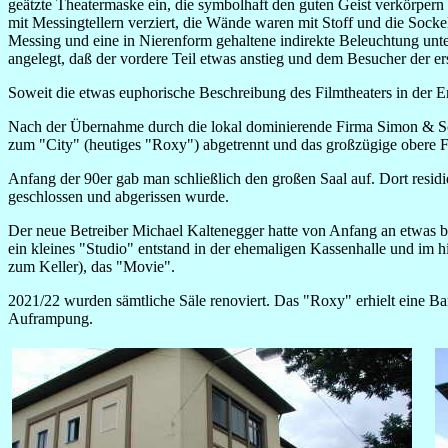
geätzte Theatermaske ein, die symbolhaft den guten Geist verkörpern 
mit Messingtellern verziert, die Wände waren mit Stoff und die Sock
Messing und eine in Nierenform gehaltene indirekte Beleuchtung un
angelegt, daß der vordere Teil etwas anstieg und dem Besucher der er
Soweit die etwas euphorische Beschreibung des Filmtheaters in der 
Nach der Übernahme durch die lokal dominierende Firma Simon & Sch
zum "City" (heutiges "Roxy") abgetrennt und das großzügige obere F
Anfang der 90er gab man schließlich den großen Saal auf. Dort residie
geschlossen und abgerissen wurde.
Der neue Betreiber Michael Kaltenegger hatte von Anfang an etwas be
ein kleines "Studio" entstand in der ehemaligen Kassenhalle und im h
zum Keller), das "Movie".
2021/22 wurden sämtliche Säle renoviert. Das "Roxy" erhielt eine Ba
Auframpung.