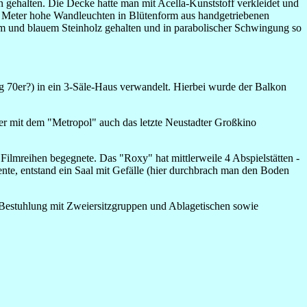
n gehalten. Die Decke hatte man mit Acella-Kunststoff verkleidet und
t 2 Meter hohe Wandleuchten in Blütenform aus handgetriebenen
m und blauem Steinholz gehalten und in parabolischer Schwingung so
 70er?) in ein 3-Säle-Haus verwandelt. Hierbei wurde der Balkon
päter mit dem "Metropol" auch das letzte Neustadter Großkino
Filmreihen begegnete. Das "Roxy" hat mittlerweile 4 Abspielstätten -
iente, entstand ein Saal mit Gefälle (hier durchbrach man den Boden
e Bestuhlung mit Zweiersitzgruppen und Ablagetischen sowie