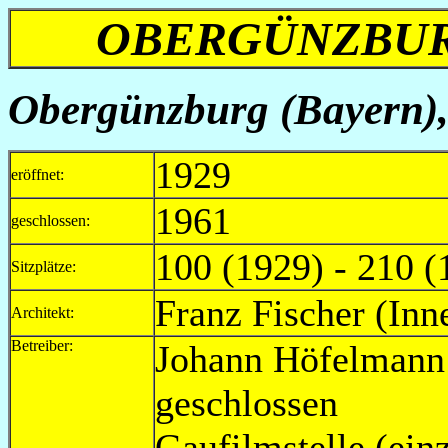
OBERGÜNZBUR
Obergünzburg (Bayern),
1929
eröffnet:
1961
geschlossen:
100 (1929) - 210 (
Sitzplätze:
Franz Fischer (Inn
Architekt:
Betreiber:
Johann Höfe
geschloss
Gaufilmstelle (ei