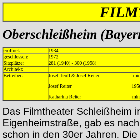
FILM
Oberschleißheim (Bayern
eröffnet:
1934
geschlossen:
1972
Sitzplätze:
281 (1940) - 300 (1958)
Architekt:
Betreiber:
Josef Teufl & Josef Reiter mind.
Josef Reiter 195
Katharina Reiter mind.196
Das Filmtheater Schleißheim i
Eigenheimstraße, gab es nach 
schon in den 30er Jahren. Die 