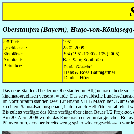
Oberstaufen (Bayern),
Hugo-von-Königsegg-
eröffnet:
1951
geschlossen:
28.02.2009
Sitzplätze:
394 (1951/1990) - 195 (2005)
Architekt:
Kar] Säur, Sonthofen
Betreiber:
Paula Götschelt
Hans & Rosa Baumgärtner
Daniela Höger
Das neue Staufen-Theater in Oberstaufen im Allgäu präsentierte si
kinematographisch versorgt wurde. Das schwäbische Landesschauspi
Im Vorführraum standen zwei Ernemann VII-B Maschinen. Kurt Götsche
zu einem Sauna-Bad ausgebaut, in dem auch Heilbäder verabreicht 
Bis zuletzt verfügte das Kino verfügt über einen Bauer U2 Projektor,
Am 20. April 2008 wurde das Kino nach einer umfangreichen Renovieru
Pfarrzentrum, der aber bereits wenig später wieder geschlossen wurde