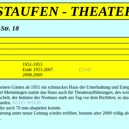
STAUFEN - THEATE
Str. 18
1951-1953
Ende 1953-2007
E5349
2008-2009
ch seinen Gästen ab 1951 ein schmuckes Haus der Unterhaltung und En
el Memmingen nutzte das Haus auch für Theateraufführungen, des weit
lt, der Initiator des Neubaus starb am Tag vor dem Richtfest, so das
wurden.
N5113 W5120
 der auch 70 mm abspielen konnte.
ng unter neuer Leitung wieder eröffnet, brannte aber 2009 völlig ab.
.