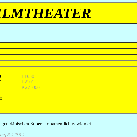
 FILMTHEATER
20
L1650
7
L2101
K271060
0
ligen dänischen Superstar namentlich gewidmet.
ung 8.4.1914