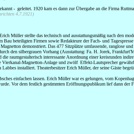
bekannt - geleitet. 1920 kam es dann zur Übergabe an die Firma Rutt
richten 4.7.1921)
rich Müller stellte das technisch und ausstattungsmäßig nach den mode
 am Bau beteiligten Firmen sowie Redakteure der Fach- und Tagespresse
gnetton demonstriert. Das 477 Sitzplätze umfassende, ranglose und r
rch den silbergrauen Vorhang (Ausstattung: Fa. H. Jorek, Frankfurt'M
ie raumgestalterisch interessante Anordnung einer kreisrunden indire
ie Vierkanal-Magnetton-Anlage und zwölf Effekt-Lautsprecher gewährle
bes installiert. Theaterbesitzer Erich Müller, der seine Gäste begrü
bsches einfachen lassen. Erich Müller war es gelungen, vom Kopenhag
wurde. Vor dem festlich gestimmten Eröffnungspublikum lief dann der F