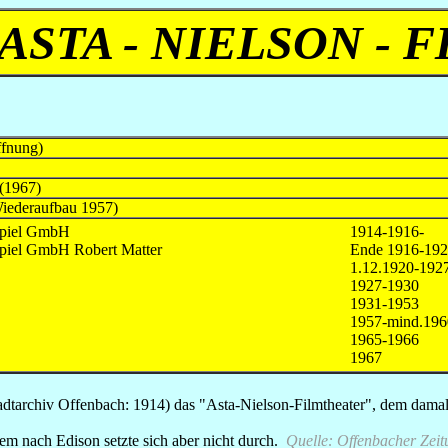
ASTA - NIELSON -
ffnung)
 (1967)
Wiederaufbau 1957)
tspiel GmbH
1914-1916-
spiel GmbH Robert Matter
Ende 1916-19
1.12.1920-192
1927-1930
1931-1953
1957-mind.196
1965-1966
1967
adtarchiv Offenbach: 1914) das "Asta-Nielson-Filmtheater", dem dama
em nach Edison setzte sich aber nicht durch.
Quelle: Offenbacher Zeit