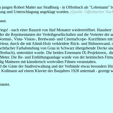
m jungen Robert Matter aus Straßburg - in Offenbach als "Lebemann" 
hung und Unterschlagung angeklagt worden.
(Quelle: Offenbacher Nach
aut.
egs! - nach einer Bauzeit von fünf Monaten wiedereröffnet. Hausherr E
er die Repräsentanten der Verleihgesellschaften und die Vertreter der
rmal-, Vista- Vision-, Breitwand- und CinemaScope- Kurzfilmen mit Ma
lour, durch die mit Alimil-Holz verkleidete Rück- und Bühnenwand, du
achtfacher Farbabstufung von Grau in Schwarz übergehende Decke und d
ffenbach), unterstützt wurde. Die beiden Ernemann IX-Projektoren,. d
er. Die Be- und Entlüftungsanlage wurde von der heimischen Firma Lab
 Matineen mit künstlerisch wertvollen Filmen veranstalten.
d die Gäste der Stadtverwaltung und der Verbände etwas besonders Hü
tz Kullmann auf einem Klavier des Baujahres 1928 untermalt - gezeigt 
mietet.