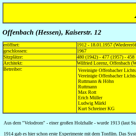
Offenbach (Hessen)
, Kaiserstr. 12
eröffnet:
1912 - 18.01.1957 (Wiedererö
geschlossen:
1967
Sitzplätze:
480 (1942) - 477 (1957) - 458
Architekt:
Wilfried Lorenz, Offenbach (
Betreiber:
Vereinigte Offenbacher Lich
Vereinigte Offenbacher Licht
Ruttmann & Höhn
Ruttmann
Max Rott
Erich Müller
Ludwig Märkl
Kurt Schreiner KG
Aus dem "Velodrom" - einer großen Holzhalle - wurde 1913 (laut St
1914 gab es hier schon erste Experimente mit dem Tonfilm. Das Syst