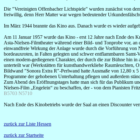
Die "Vereinigten Offenbacher Lichtspiele" wurden zunächst von de
freiwillig, denn Herr Matter war wegen bedeutender Urkundenfälsc
Im März 1944 brannte das Kino aus. Danach wurde es wieder aufgeb
Am 11 Januar 1957 wurde das Kino - erst 12 Jahre nach Ende des Kri
Asta-Nielsen-Filmtheater während einer Bild- und Tonprobe vor, an d
einwandfreie Wirkung der Anlage wurde durch die Vorführung von No
bordeauxroten, in Falten gelegten und schwer entflammbaren Samt-Ve
einen modem-gediegenen Charakter, der durch die zur Bühne hin in 
unterteilt war (Werkstätten für kunsthandwerkliehe Raumleuchten, O
Bildwand "Sonora Extra R"-Perlwand hatte Ausmaße von 12,80 x 5 Met
Programme der gehobenen Unterhaltung pflegen und außerdem ständig
Zum Abend des Eröffnungstages hatte man sich für das Publikum un
Nielsen-Film „Engelein“ zu beschaffen, der - von dem Pianisten Fri
B5703 N5710
Nach Ende des Kinobetriebs wurde der Saal an einen Discounter ver
zurück zur Liste Hessen
zurück zur Startseite