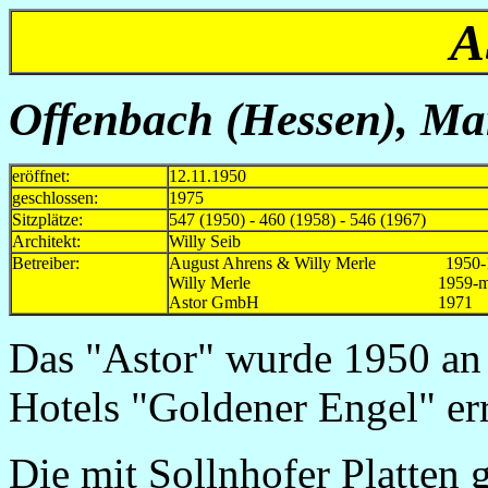
A
Offenbach (Hessen), Mar
eröffnet:
12.11.1950
geschlossen:
1975
Sitzplätze:
547 (1950) - 460 (1958) - 546 (1967)
Architekt:
Willy Seib
Betreiber:
August Ahrens & Willy Merle 1950-
Willy Merle 1959-mind
Astor GmbH 1971
Das "Astor" wurde 1950 an 
Hotels "Goldener Engel" err
Die mit Sollnhofer Platten 