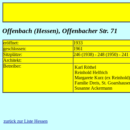
Offenbach (Hessen)
, Offenbacher Str. 71
eröffnet:
1933
geschlossen:
1961
Sitzplätze:
246 (1938) - 248 (1950) - 241
Architekt:
Betreiber:
Karl Röthel
Reinhold Helfrich
Margarete Kurz (ex Reinhold)
Familie Dreis, St. Goarshause
Susanne Ackermann
zurück zur Liste Hessen