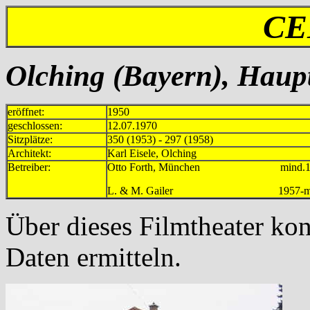
CE
Olching (Bayern), Haupt
eröffnet:
1950
geschlossen:
12.07.1970
Sitzplätze:
350 (1953) - 297 (1958)
Architekt:
Karl Eisele, Olching
Betreiber:
Otto Forth, München mind.195
L. & M. Gailer 1957-mind
Über dieses Filmtheater konn
Daten ermitteln.