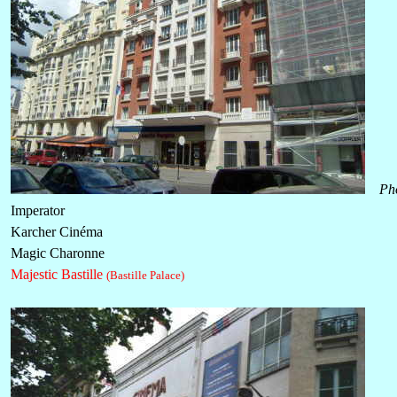
Ph
Imperator
Karcher Cinéma
Magic Charonne
Majestic Bastille
(Bastille Palace)