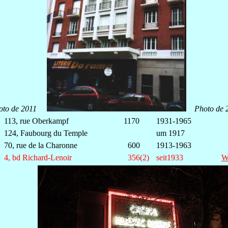
oto de 2011
Photo de
113, rue Oberkampf
1170
1931-1965
124,
Faubourg du Temple
um 1917
70, rue de la Charonne
600
1913-1963
4
, bd Richard-Lenoir
356(2)
seit1933