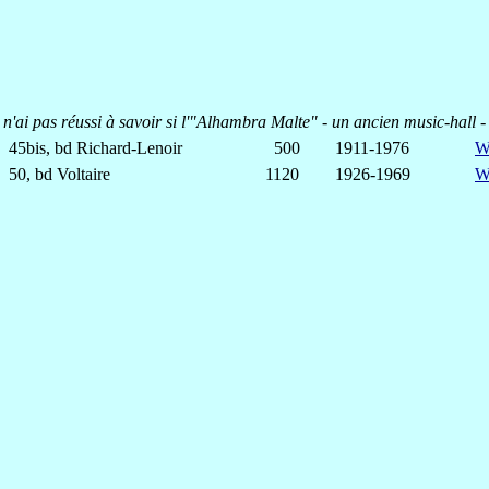
Je n'ai pas réussi à savoir si l'"Alhambra Malte" - un ancien music-hall
45bis, bd Richard-Lenoir
500
1911-1976
W
50, bd Voltaire
1120
1926-1969
W