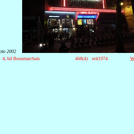
oto 2002
4, bd Beaumarchais
468(4)
seit1974