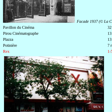
Facade 1937 (
© La C
Pavillon du Cinéma
32
Pirou Cinématographe
1
3
Plazza
13
Potinière
7 
Rex
1-