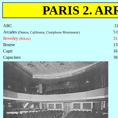
PARIS 2. A
ABC
1
Arcades
5 
(Omnia, California, Cinéphone Montmatre)
Beverley
31
(Bikini)
Bourse
13
Capri
16
Capucines
39