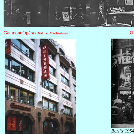
Gaumont Opéra
31
(Berlitz, Michodière)
Berlitz 195