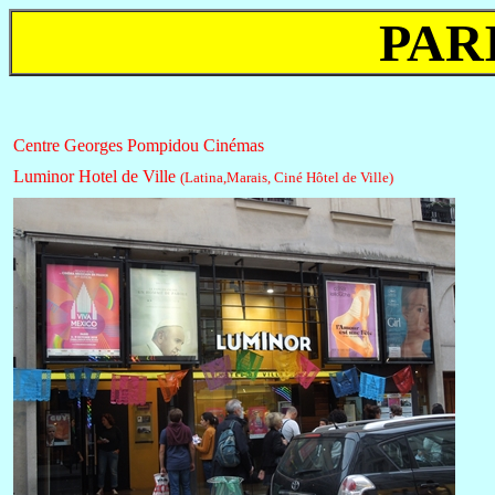
PAR
Centre Georges Pompidou Cinémas
Luminor Hotel de Ville
(Latina,Marais, Ciné Hôtel de Ville)