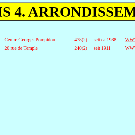
IS 4. ARRONDISSE
Centre Georges Pompidou
478(2)
seit ca.1988
WW
20 rue de Temple
240(2)
seit 1911
WW