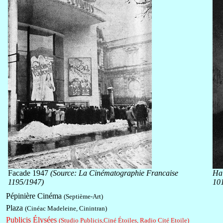
Facade 1947
(Source: La Cinématographie Francaise
Ha
1195/1947)
10
Pépinière Cinéma
(Septième-Art)
Plaza
(Cinéac Madeleine, Cinintran)
Publicis Élysées
(Studio Publicis,Ciné Étoiles, Radio Cité Etoile)