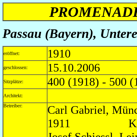
PROMENADE 
Passau (Bayern), Unter
1910
eröffnet:
15.10.2006
geschlossen:
400 (1918) - 500 (
Sitzplätze:
Architekt:
Betreiber:
Carl Gabriel
1911 Kinoname
Josef Schiess