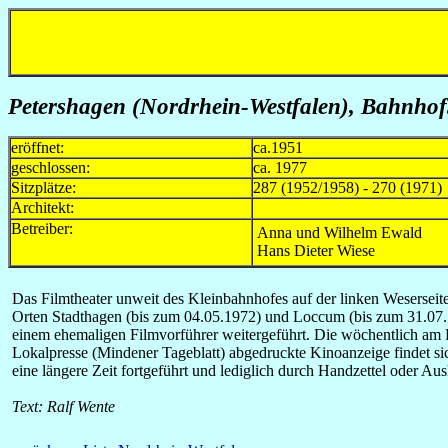
Petershagen (Nordrhein-Westfalen), Bahnhof
eröffnet:
ca.1951
geschlossen:
ca. 1977
Sitzplätze:
287 (1952/1958) - 270 (1971)
Architekt:
Betreiber:
Anna und Wilhelm Ewald
Hans Dieter Wiese
Das Filmtheater unweit des Kleinbahnhofes auf der linken Weserseit
Orten Stadthagen (bis zum 04.05.1972) und Loccum (bis zum 31.07.19
einem ehemaligen Filmvorführer weitergeführt. Die wöchentlich am 
Lokalpresse (Mindener Tageblatt) abgedruckte Kinoanzeige findet sic
eine längere Zeit fortgeführt und lediglich durch Handzettel ode
Text: Ralf Wente