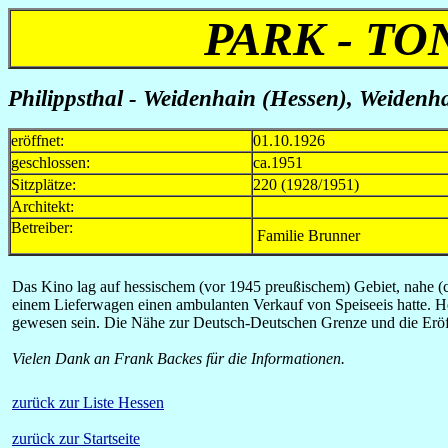
PARK - T
Philippsthal - Weidenhain (Hessen)
,
Weidenha
eröffnet:
01.10.1926
geschlossen:
ca.1951
Sitzplätze:
220 (1928/1951)
Architekt:
Betreiber:
Familie Brunner
Das Kino lag auf hessischem (vor 1945 preußischem) Gebiet, nahe (c
einem Lieferwagen einen ambulanten Verkauf von Speiseeis hatte. He
gewesen sein. Die Nähe zur Deutsch-Deutschen Grenze und die Eröff
Vielen Dank an Frank Backes für die Informationen.
zurück zur Liste Hessen
zurück zur Startseite