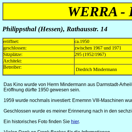
WERRA -
Philippsthal (Hessen),
Rathausstr. 14
eröffnet:
ca.1950
geschlossen:
zwischen 1967 und 1971
Sitzplätze:
295 (1952/1967)
Architekt:
Betreiber:
Diedrich Mindermann
Das Kino wurde von Herrn Mindermann aus Darmstadt-Arheilg
Eröffnung dürfte 1950 gewesen sein.
1959 wurde nochmals investiert: Ernemnn VIII-Maschinen wurd
Geschlossen wurde es meiner Erinnerung nach in den sechz
Ein historisches Foto finden Sie
hier
.