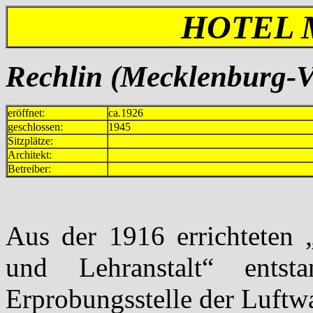
HOTEL 
Rechlin (Mecklenburg-
eröffnet:
ca.1926
geschlossen:
1945
Sitzplätze:
Architekt:
Betreiber:
Aus der 1916 errichteten „
und Lehranstalt“ ents
Erprobungsstelle der Luftw