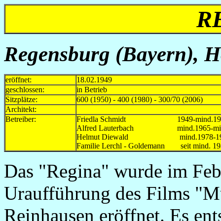
R
Regensburg (Bayern), Ho
eröffnet:
18.02.1949
geschlossen:
in Betrieb
Sitzplätze:
600 (1950) - 400 (1980) - 300/70 (2006)
Architekt:
Betreiber:
Friedla Schmidt 1949-mind.1
Alfred Lauterbach mind.1965-min
Helmut Diewald mind.1978-19
Familie Lerchl - Goldemann seit mind. 1
Das "Regina" wurde im Feb
Uraufführung des Films "Mu
Reinhausen eröffnet. Es en