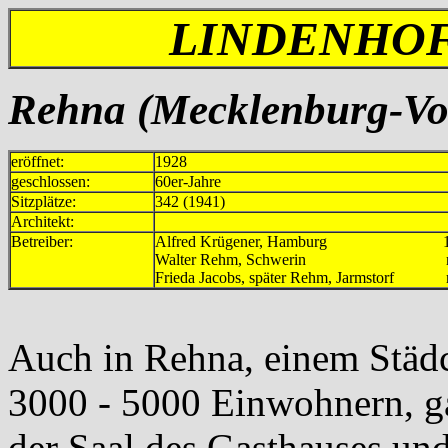
LINDENHOF
Rehna
(Mecklenburg-V
eröffnet:
1928
geschlossen:
60er-Jahre
Sitzplätze:
342 (1941)
Architekt:
Betreiber:
Alfred Krügener, Hamburg 1928
Walter Rehm, Schwerin mind
Frieda Jacobs, später Rehm, Jarmstorf 
Auch in Rehna, einem Städ
3000 - 5000 Einwohnern, ga
der Saal des Gasthauses un