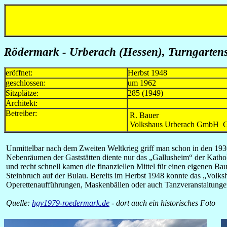
Rödermark - Urberach (Hessen), Turngartens
eröffnet:
Herbst 1948
geschlossen:
um 1962
Sitzplätze:
285 (1949)
Architekt:
Betreiber:
R. Bauer
Volkshaus Urberach GmbH G
Unmittelbar nach dem Zweiten Weltkrieg griff man schon in den 193
Nebenräumen der Gaststätten diente nur das „Gallusheim“ der Katho
und recht schnell kamen die finanziellen Mittel für einen eigenen
Steinbruch auf der Bulau. Bereits im Herbst 1948 konnte das „Volks
Operettenaufführungen, Maskenbällen oder auch Tanzveranstaltungen
Quelle:
hgv1979-roedermark.de
- dort auch ein historisches Foto