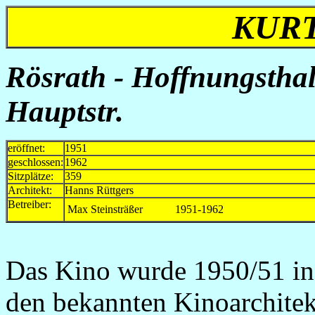
KUR
Rösrath - Hoffnungstha
Hauptstr.
eröffnet:
1951
geschlossen:
1962
Sitzplätze:
359
Architekt:
Hanns Rüttgers
Betreiber:
Max Steinsträßer
1951-1962
Das Kino wurde 1950/51 in
den bekannten Kinoarchitekt