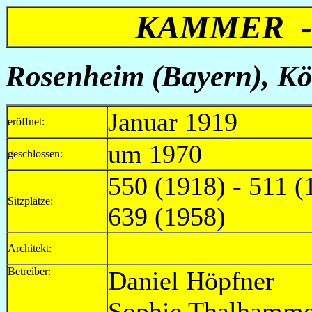
KAMMER -
Rosenheim (Bayern), Kön
Januar 1919
eröffnet:
um 1970
geschlossen:
550 (1918) - 511 (
Sitzplätze:
639 (1958)
Architekt:
Betreiber:
Daniel Hö
Sophie Thalhammer