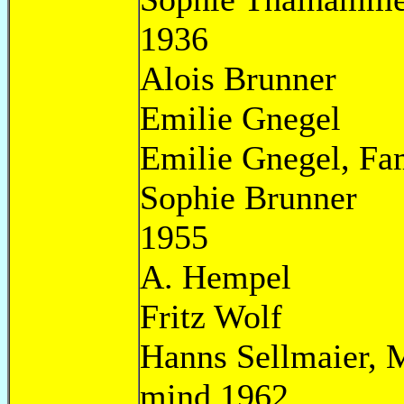
1936
Alois Bru
Emilie Gn
Emilie Gnegel, Fa
Sophie Br
1955
A. Hemp
Fritz W
Hanns Sellmai
mind.1962