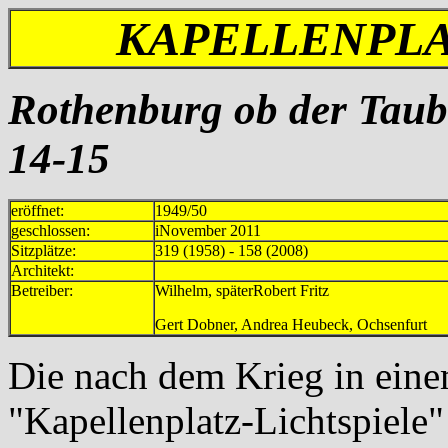
KAPELLENPLA
Rothenburg ob der Taube
14-15
eröffnet:
1949/50
geschlossen:
iNovember 2011
Sitzplätze:
319 (1958) - 158 (2008)
Architekt:
Betreiber:
Wilhelm, späterRobert Fri
Gert Dobner, Andrea Heubeck, Oc
Die nach dem Krieg in eine
"Kapellenplatz-Lichtspiele