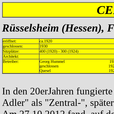
CE
Rüsselsheim (Hessen), F
eröffnet:
ca.1920
geschlossen:
1930
Sitzplätze:
400 (1920) - 300 (1924)
Architekt:
Betreiber:
Georg Hummel 1920-
geschlossen 192
Quesel 1928-1
In den 20erJahren fungierte
Adler" als "Zentral-", späte
Am 27.10.2012 fand auf de