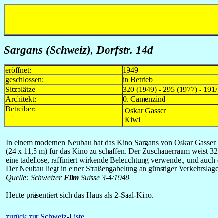
Sargans (Schweiz), Dorfstr. 14d
eröffnet:
1949
geschlossen:
in Betrieb
Sitzplätze:
320 (1949) - 295 (1977) - 191
Architekt:
0. Camenzind
Betreiber:
Oskar Gasser
Kiwi
In einem modernen Neubau hat das Kino Sargans von Oskar Gasser ü
(24 x 11,5 m) für das Kino zu schaffen. Der Zuschauerraum weist 320
eine tadellose, raffiniert wirkende Beleuchtung verwendet, und auch d
Der Neubau liegt in einer Straßengabelung an günstiger Verkehrslage;
Quelle: Schweizer
Film
Suisse 3-4/1949
Heute präsentiert sich das Haus als 2-Saal-Kino.
zurück zur Schweiz-Liste