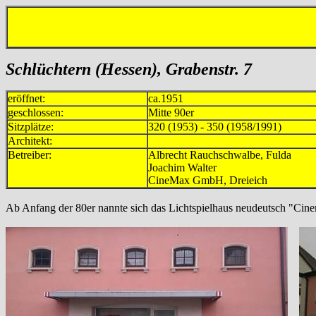
Schlüchtern (Hessen), Grabenstr. 7
eröffnet:
ca.1951
geschlossen:
Mitte 90er
Sitzplätze:
320 (1953) - 350 (1958/1991)
Architekt:
Betreiber:
Albrecht Rauchschwalbe, Fuld
Joachim Walter mind.
CineMax GmbH, Dreieich m
Ab Anfang der 80er nannte sich das Lichtspielhaus neudeutsch "Cin