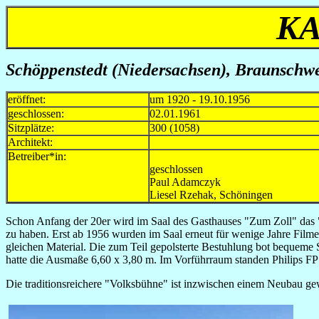
KA
Schöppenstedt (Niedersachsen), Braunschwei
eröffnet:
um 1920 - 19.10.1956
geschlossen:
02.01.1961
Sitzplätze:
300 (1058)
Architekt:
Betreiber*in:
1920 Kinon
geschlossen Mitte 2
Paul Adamczyk 1956-19
Liesel Rzeha
Schon Anfang der 20er wird im Saal des Gasthauses "Zum Zoll" das "
zu haben. Erst ab 1956 wurden im Saal erneut für wenige Jahre Fil
gleichen Material. Die zum Teil gepolsterte Bestuhlung bot bequeme
hatte die Ausmaße 6,60 x 3,80 m. Im Vorführraum standen Philips 
Die traditionsreichere "Volksbühne" ist inzwischen einem Neubau ge