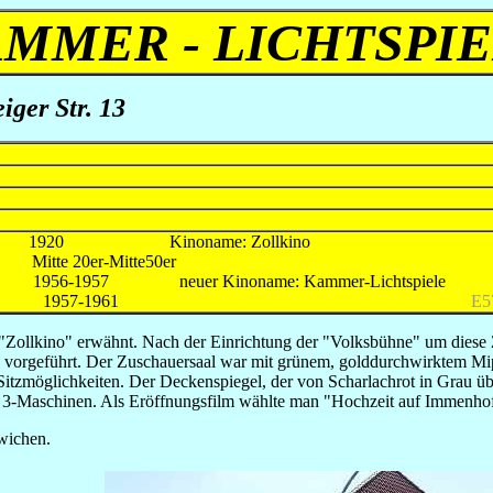
MMER - LICHTSPI
ger Str. 13
ame: Zollkino
0er-Mitte50er
57 neuer Kinoname: Kammer-Lichtspiele
k, Schöningen 1957-1961
E5
Zollkino" erwähnt. Nach der Einrichtung der "Volksbühne" um diese Ze
me vorgeführt. Der Zuschauersaal war mit grünem, golddurchwirktem M
 Sitzmöglichkeiten. Der Deckenspiegel, der von Scharlachrot in Grau 
FP 3-Maschinen. Als Eröffnungsfilm wählte man "Hochzeit auf Immenho
wichen.