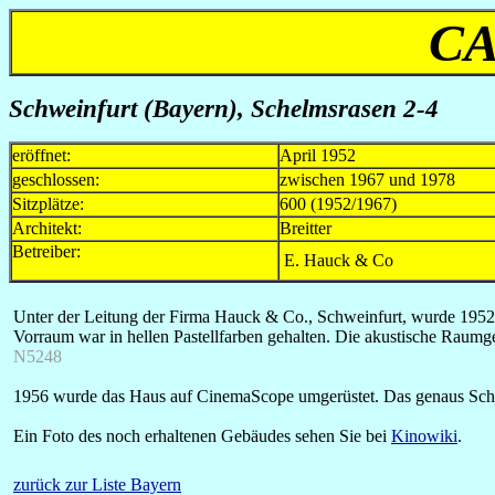
CA
Schweinfurt (Bayern), Schelmsrasen 2-4
eröffnet:
April 1952
geschlossen:
zwischen 1967 und 1978
Sitzplätze:
600 (1952/1967)
Architekt:
Breitter
Betreiber:
E. Hauck & Co
Unter der Leitung der Firma Hauck & Co., Schweinfurt, wurde 1952 e
Vorraum war in hellen Pastellfarben gehalten. Die akustische Raumg
N5248
1956 wurde das Haus auf CinemaScope umgerüstet. Das genaus Schl
Ein Foto des noch erhaltenen Gebäudes sehen Sie bei
Kinowiki
.
zurück zur Liste Bayern