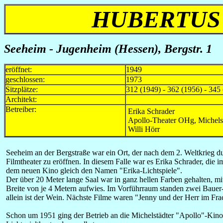
HUBERTUS 
Seeheim - Jugenheim (Hessen), Bergstr. 1
eröffnet:
1949
geschlossen:
1973
Sitzplätze:
312 (1949) - 362 (1956) - 345
Architekt:
Betreiber:
Erika Schrader
Apollo-Theater OHg, Michels
Willi Hörr
Seeheim an der Bergstraße war ein Ort, der nach dem 2. Weltkrieg d
Filmtheater zu eröffnen. In diesem Falle war es Erika Schrader, die
dem neuen Kino gleich den Namen "Erika-Lichtspiele".
Der über 20 Meter lange Saal war in ganz hellen Farben gehalten, mi
Breite von je 4 Metern aufwies. Im Vorführraum standen zwei Bauer-K
allein ist der Wein. Nächste Filme waren "Jenny und der Herr im Fr
Schon um 1951 ging der Betrieb an die Michelstädter "Apollo"-Kinobe