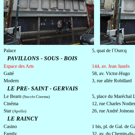
Palace
5, quai de l´Ourcq
PAVILLONS - SOUS - BOIS
Espace des Arts
144, av. Jean Jaurès
Gaité
58, av. Victor-Hugo
Modern
3, rue allée Robillard
LE PRE- SAINT - GERVAIS
Le Bearn
5, place du Maréchal 
(Succès Cinema)
Cinéma
12, rue Charles Nodie
Star
26, rue André Joineau
(Apollo)
LE RAINCY
Casino
1 bis, pl. de Gal. de G
Family
32, av. du Chemin-du-