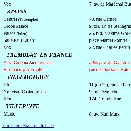
Vox
7, av. de Maréchal Bu
STAINS
Central
73, rue Carnot
(Thriomphe)
Globe Palace
97bis, av. de Stalingra
Palace
25, bld. Maxime-Gork
(Eden)
Salle Paul Eluard
place Marcel Pointet
Vox
22, rue Charles-Perrin
TREMBLAY EN FRANCE
ATC Cinéma Jacques Tati
29bis, av. du Gal. de 
Europacorp Aeroville
rue des buissons Hati
VILLEMOMBLE
Kid
11 (ou 3?), rue de Parc
Nouveau Casino
9, av. Detouche
(Palace)
Rex
174, Grande Rue
VILLEPINTE
Magic
8, av. Karl Marx
zurück zur Frankreich-Liste