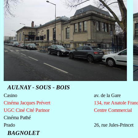
AULNAY - SOUS - BOIS
Casino
av. de la Gare
Cinéma Jacques Prévert
134, rue Anatole Fran
UGC Ciné Cité Parinor
Centre Commercial
Cinéma Pathé
Prado
26, rue Jules-Princet
BAGNOLET