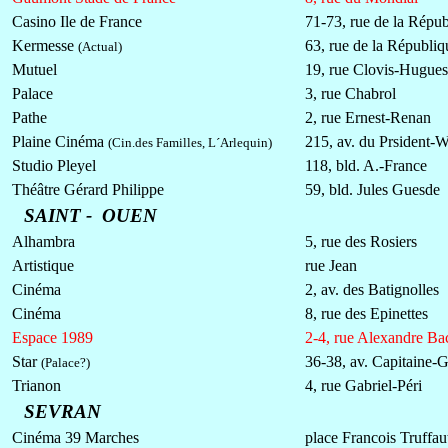
Casino Ile de France
71-73, rue de la Répu
Kermesse
63, rue de la Républiq
(Actual)
Mutuel
19, rue Clovis-Hugues
Palace
3, rue Chabrol
Pathe
2, rue Ernest-Renan
Plaine Cinéma
215, av. du Prsident-W
(Cin.des Familles, L´Arlequin)
Studio Pleyel
118, bld. A.-France
Théâtre Gérard Philippe
59, bld. Jules Guesde
SAINT - OUEN
Alhambra
5, rue des Rosiers
Artistique
rue Jean
Cinéma
2, av. des Batignolles
Cinéma
8, rue des Epinettes
Espace 1989
2-4, rue Alexandre Ba
Star
36-38, av. Capitaine-G
(Palace?)
Trianon
4, rue Gabriel-Péri
SEVRAN
Cinéma 39 Marches
place Francois Truffau