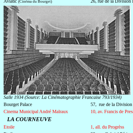
Aviatic
26, rue de la Division
(Cinéma du Bourget)
Salle 1934 (
Source: La Cinématographie Francaise 793/1934)
Bourget Palace
57, rue de la Division
Cinema Municipal André Malraux
10, av. Francis de Pre
LA COURNEUVE
Etoile
1, all. du Progrèss