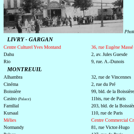
Photo
LIVRY - GARGAN
Centre Culturel Yves Montand
36, rue Eugène Massé
Dahu
2, av. Jules Guesde
Rio
9, rue. A.-Dunois
MONTREUIL
Alhambra
32, rue de Vincennes
Cinéma
2, rue du Pré
Boissière
99, bld. de la Boissièr
Casino
11bis, rue de Paris
(Palace)
Familial
203, bld. de la Boissiè
Kursaal
110, rue de Paris
Mélies
Centre Commercial Cr
Normandy
81, rue Victor-Hugo