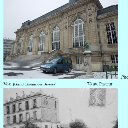
Pho
Vox
78 av. Pasteur
(Grand Cinéma des Bryères)