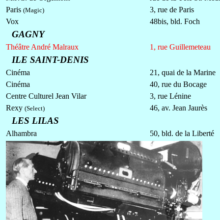
Paris
3, rue de Paris
(Magic)
Vox
48bis, bld. Foch
GAGNY
Théâtre André Malraux
1, rue Guillemeteau
ILE SAINT-DENIS
Cinéma
21, quai de la Marine
Cinéma
40, rue du Bocage
Centre Culturel Jean Vilar
3, rue Lénine
Rexy
46, av. Jean Jaurès
(Select)
LES LILAS
Alhambra
50, bld. de la Liberté