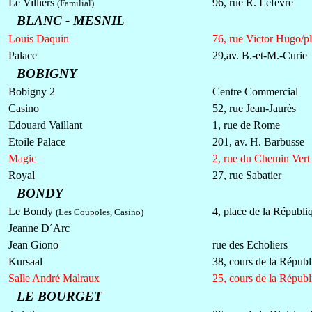
Le Villiers
96, rue R. Lefèvre
(Familial)
BLANC - MESNIL
Louis Daquin
76, rue Victor Hugo/pl
Palace
29,av. B.-et-M.-Curie
BOBIGNY
Bobigny 2
Centre Commercial
Casino
52, rue Jean-Jaurès
Edouard Vaillant
1, rue de Rome
Etoile Palace
201, av. H. Barbusse
Magic
2, rue du Chemin Vert
Royal
27, rue Sabatier
BONDY
Le Bondy
4, place de la Républi
(Les Coupoles, Casino)
Jeanne D´Arc
Jean Giono
rue des Echoliers
Kursaal
38, cours de la Républ
Salle André Malraux
25, cours de la Républ
LE BOURGET