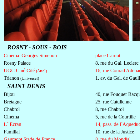
ROSNY - SOUS - BOIS
Cinema Georges Simenon
place Carnot
Rosny Palace
8, rue du Gal. Leclerc
UGC Ciné Cité
16, rue Conrad Adena
(Artel)
Trianon
1, av. du Gal. de Gaul
(Universel)
SAINT DENIS
Bijou
40, rue Fouquet-Bacq
Bretagne
25, rue Catulienne
Chabrol
8, rue Chabrol
Cinéma
5, rue de la Courtille
L´ Ecran
14, pass. de l´Aquedu
Familial
10, rue de la Justice
Gaumont Stade de France
8, rue du Mondial