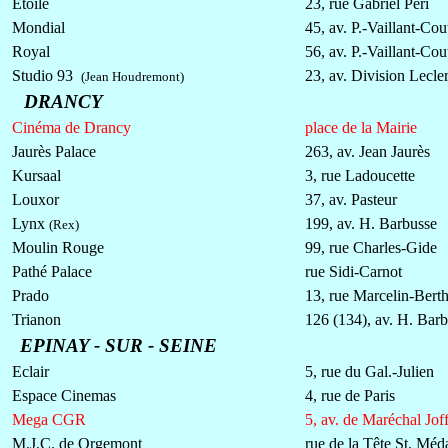
Etoile
23, rue Gabriel Péri
Mondial
45, av. P.-Vaillant-Cou
Royal
56, av. P.-Vaillant-Cou
Studio 93
23, av. Division Lecle
(Jean Houdremont)
DRANCY
Cinéma de Drancy
place de la Mairie
Jaurès Palace
263, av. Jean Jaurès
Kursaal
3, rue Ladoucette
Louxor
37, av. Pasteur
Lynx
199, av. H. Barbusse
(Rex)
Moulin Rouge
99, rue Charles-Gide
Pathé Palace
rue Sidi-Carnot
Prado
13, rue Marcelin-Bert
Trianon
126 (134), av. H. Bar
EPINAY - SUR - SEINE
Eclair
5, rue du Gal.-Julien
Espace Cinemas
4, rue de Paris
Mega CGR
5, av. de Maréchal Jof
M.J.C. de Orgemont
rue de la Tête St. Méd