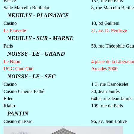
Palace
137, rue de Paris
Salle Marcelin Berthelot
8, rue Marcelin Berthe
NEUILLY - PLAISANCE
Casino
13, bd Gallieni
La Fauvette
21, av. D. Perdrige
NEUILLY - SUR - MARNE
Paris
58, rue Théophile Gau
NOISSY - LE - GRAND
Le Bijou
4 place de la Libératio
UGC Ciné Cité
Arcades 2000
NOISSY - LE - SEC
Casino
1-3, rue Damoiselet
Casino Cinema Pathé
30, Jean Jaurès
Eden
64bis, rue Jean Jaurès
Rialto
109, rue de Paris
PANTIN
Casino du Parc
96, av. Jean Lolive