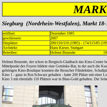
MARK
Siegburg
(Nordrhein-Westfalen), Markt 18-
eröffnet:
Dezember 1985
geschlossen:
2007
Sitzplätze:
200/110/110 (1985) - 174/115/85 (19
Architekt:
Hans Kieser, Stuttgart
Betreiber:
Helmut Brunotte 1985-
Helmut Brunotte, der schon in Bergisch-Gladbach das Kino-Center be
Mittelpunkt des Foyers bildete eine Getränke-Bar, in der auch die Ka
gehörigen Kino-Boutique konnten die Besucher Filmlektüre, Schallpla
Kino 1 - ganz in Rot-Schwarz gehalten - hatte 200 Plätze mit einer
Kino 3 mit ebenfalls 110 Plätzen war in Blau-Gold gehalten. Die Sei