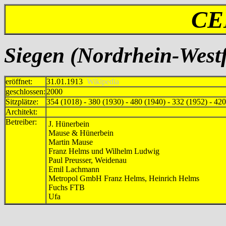
CE
Siegen (Nordrhein-Westf
eröffnet:
31.01.1913
Wikipedia
geschlossen:
2000
Sitzplätze:
354 (1018) - 380 (1930) - 480 (1940) - 332 (1952) - 42
Architekt:
Betreiber:
J. Hünerbein
Mause & Hünerbein
Martin Mause
Franz Helms und Wilhelm Ludwig
Paul Preusser, Weidenau
Emil Lachmann
Metropol GmbH Franz Helms, Heinrich Helms
Fuchs FTB
Ufa