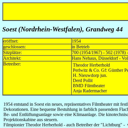
Soest
(Nordrhein-Westfalen)
, Grandweg 44
eröffnet:
1954
geschlossen:
in Betrieb
Sitzplätze:
700 (1954/1967) - 502 (1978) 
Architekt:
Hans Nehaus, Düsseldorf - Vo
Betreiber:
Theodor Herberhold
Perlwitz & Co. Gf: Günther Pe
H. Nieuwdorp jun.
Derd Pollit
BMD Filmtheater
Anja Radermacher
1954 entstand in Soest ein neues, repräsentatives Filmtheater mit 
Dekorationen. Eine bequeme Bestuhlung in farblich passendem Flach
Be- und Entlüftungsanlage sowie eine Klimaanlage. Die kinotechnis
Projektionskabine aus steuern.
Filmpionier Theodor Herberhold - auch Betreiber der "Lichtburg" - w