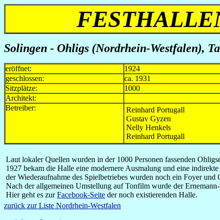
FESTHALLEN
Solingen - Ohligs (Nordrhein-Westfalen), Tal
eröffnet:
1924
geschlossen:
ca. 1931
Sitzplätze:
1000
Architekt:
Betreiber:
Reinhard Portugall
Gustav Gyzen
Nelly Henkels
Reinhard Portugall
Laut lokaler Quellen wurden in der 1000 Personen fassenden Ohligser
1927 bekam die Halle eine modernere Ausmalung und eine indirekte B
der Wiederaufnahme des Spielbetriebes wurden noch ein Foyer und 
Nach der allgemeinen Umstellung auf Tonfilm wurde der Ernemann-P
Hier geht es zur
Facebook-Seite
der noch existierenden Halle.
zurück zur Liste Nordrhein-Westfalen