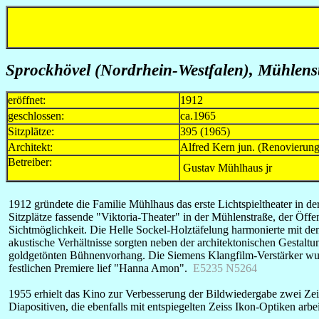
Sprockhövel
(Nordrhein-Westfalen)
, Mühlenst
eröffnet:
1912
geschlossen:
ca.1965
Sitzplätze:
395 (1965)
Architekt:
Alfred Kern jun. (Renovierun
Betreiber:
Gustav Mühlhaus jr
1912 gründete die Familie Mühlhaus das erste Lichtspieltheater in
Sitzplätze fassende "Viktoria-Theater" in der Mühlenstraße, der Öffe
Sichtmöglichkeit. Die Helle Sockel-Holztäfelung harmonierte mit de
akustische Verhältnisse sorgten neben der architektonischen Gesta
goldgetönten Bühnenvorhang. Die Siemens Klangfilm-Verstärker wurd
festlichen Premiere lief "Hanna Amon".
E5235 N5264
1955 erhielt das Kino zur Verbesserung der Bildwiedergabe zwei Zei
Diapositiven, die ebenfalls mit entspiegelten Zeiss Ikon-Optiken arbe