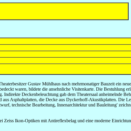
b Theaterbesitzer Gustav Mühlhaus nach mehrmonatiger Bauzeit ein ne
bedeckt waren, bildete die ansehnliche Visitenkarte. Die Bestuhlung er
ng. Indirekte Deckenbeleuchtung gab dem Theatersaal anheimelnde Beha
 aus Asphaltplatten, die Decke aus Dyckerhoff-Akustikplatten. Die Le
f, technische Bearbeitung, Innenarchitektur und Bauleitung' zeichne
ei Zeiss Ikon-Optiken mit Antireflexbelag und eine moderne Einrichtun