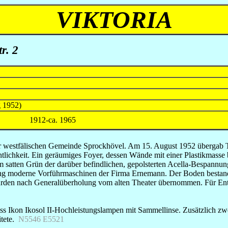
VIKTORIA
r. 2
g 1952)
1912-ca. 1965
 der westfälischen Gemeinde Sprockhövel. Am 15. August 1952 überga
ntlichkeit. Ein geräumiges Foyer, dessen Wände mit einer Plastikmasse 
m satten Grün der darüber befindlichen, gepolsterten Acella-Bespannu
ltung moderne Vorführmaschinen der Firma Ernemann. Der Boden bestand
en nach Generalüberholung vom alten Theater übernommen. Für Entwur
ss Ikon Ikosol II-Hochleistungslampen mit Sammellinse. Zusätzlich zw
itete.
N5546 E5521