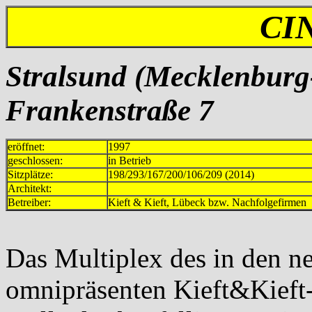
CI
Stralsund (Mecklenbur
Frankenstraße 7
eröffnet:
1997
geschlossen:
in Betrieb
Sitzplätze:
198/293/167/200/106/209 (2014)
Architekt:
Betreiber:
Kieft & Kieft, Lübeck bzw. Nachfolgefirmen
Das Multiplex des in den 
omnipräsenten Kieft&Kieft-