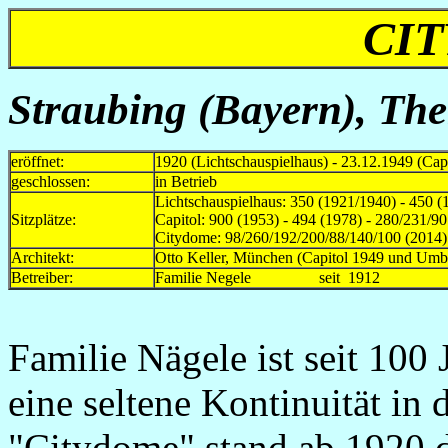
CI
Straubing (Bayern), The
eröffnet:
1920 (Lichtschauspielhaus) - 23.12.1949 (Capi
geschlossen:
in Betrieb
Lichtschauspielhaus: 350 (1921/1940) - 450 (
Sitzplätze:
Capitol: 900 (1953) - 494 (1978) - 280/231/9
Citydome: 98/260/192/200/88/140/100 (2014) 
Architekt:
Otto Keller, München (Capitol 1949 und Umb
Betreiber:
Familie Negele seit 1912
Familie Nägele ist seit 100
eine seltene Kontinuität in 
"Citydome" stand ab 1920 d