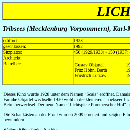
LICH
Tribsees
(Mecklenburg-Vorpommern)
, Karl-
eröffnet:
1928
geschlossen:
1992
Sitzplätze:
450 (1929/1933) - 150 (1937) 
Architekt:
Betreiber:
Gustav Objartel
1
Fritz Höhn, Barth
1
Friedrich Lützow
1
Dieses Kino wurde 1928 unter dem Namen "Scala" eröffnet. Damals
Familie Objartel wechselte 1930 wohl in die kleineren "Triebseer Lic
Betreiberwechsel. Der neue Name "Lichtspiele Pommerscher Hof" nahm
Die Schaukästen an der Front wurden 2009 erneuert und zeigten Filmp
bewundern...
Weitere Bilder finden Sie
hier
.