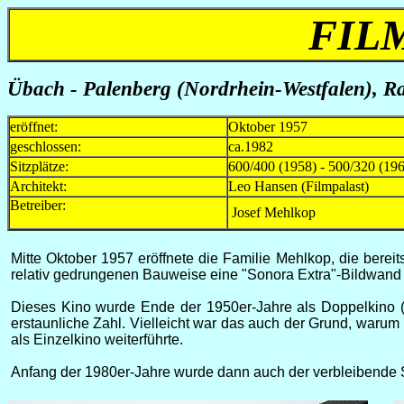
FIL
Übach - Palenberg
(Nordrhein-Westfalen)
, R
eröffnet:
Oktober 1957
geschlossen:
ca.1982
Sitzplätze:
600/400 (1958) - 500/320 (196
Architekt:
Leo Hansen (Filmpalast)
Betreiber:
Josef Mehlkop
Mitte Oktober 1957 eröffnete die Familie Mehlkop, die berei
relativ gedrungenen Bauweise eine "Sonora Extra"-Bildwand an
Dieses Kino wurde Ende der 1950er-Jahre als Doppelkino (F
erstaunliche Zahl. Vielleicht war das auch der Grund, warum
als Einzelkino weiterführte.
Anfang der 1980er-Jahre wurde dann auch der verbleibende S