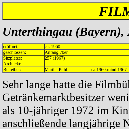
FIL
Unterthingau (Bayern),
eröffnet:
ca. 1960
geschlossen:
Anfang 70er
Sitzplätze:
257 (1967)
Architekt:
Betreiber:
Martha Puhl ca.1960-mind.1967
Sehr lange hatte die Filmb
Getränkemarktbesitzer wenig
als 10-jähriger 1972 im Kin
anschließende langjährige 