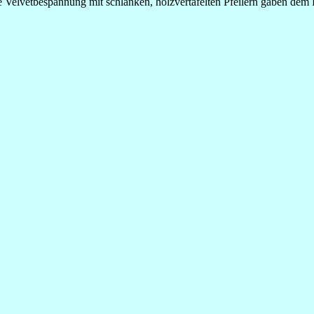
ne Velvetbespannung mit schlanken, holzvertäfelten Pfeilern gaben d