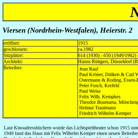
Viersen
(Nordrhein-Westfalen)
, Heierstr. 2
eröffnet:
1915
geschlossen:
ca.1982
Sitzplätze:
614 (1930) - 650 (1949/1962) 
Architekt:
Hanns Rüttgers, Düsseldorf (
Betreiber:
Jean Raaf
Paul Kröner, Dülken & Carl W
Ostermann & Roding, Essen-
Peter Fusch, Krefeld
Paul Weise
Felix Wilh. Kempkes
Theodor
Boumanu
, Mönchen
Helmut Trautmann
Friedrich Wilhelm Kemper
L
aut Kinoadressbüchern wurde das Lichtspieltheater schon 1915 un
1949 fand das Haus mit Felix Wilhelm Kemper einen neuen Betreiber,