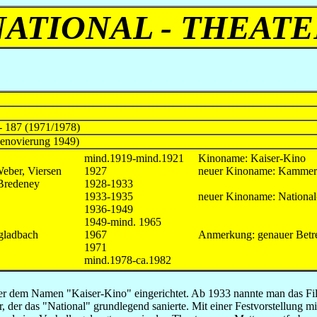
NATIONAL - THEATE
- 187 (1971/1978)
Renovierung 1949)
mind.1919-mind.1921
Kinoname: Kaiser-Kino
eber, Viersen
1927
neuer Kinoname: Kammers
Bredeney
1928-1933
1933-1935
neuer Kinoname: National
1936-1949
1949-mind. 1965
gladbach
1967
Anmerkung: genauer Betre
1971
mind.1978-ca.1982
ter dem Namen "Kaiser-Kino" eingerichtet. Ab 1933 nannte man das Fil
 der das "National" grundlegend sanierte. Mit einer Festvorstellung m