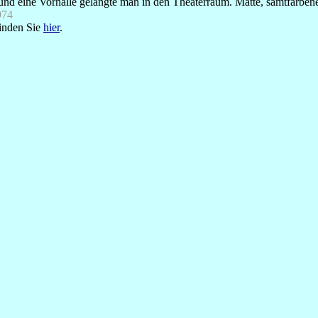
und eine Vorhalle gelangte man in den Theaterraum. Matte, samtfarbe
74
inden
Sie
hier
.