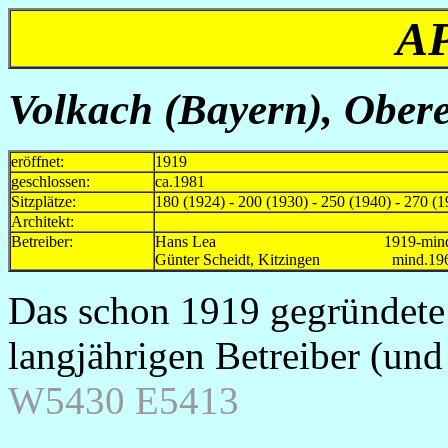
A
Volkach (Bayern), Ober
eröffnet:
1919
geschlossen:
ca.1981
Sitzplätze:
180 (1924) - 200 (1930) - 250 (1940) - 270 (
Architekt:
Betreiber:
Hans Lea 1919-mind.1
Günter Scheidt, Kitzingen mind.1965
Das schon 1919 gegründete
langjährigen Betreiber (un
W5430 E5413