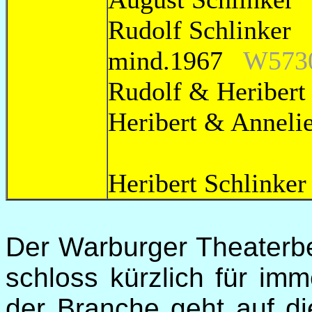
Rudolf Sch
mind.1967
W573
Rudolf & Herib
Heribert & An
Heribert Sc
Der Warburger Theaterbes
schloss kürzlich für imm
der Branche geht auf d