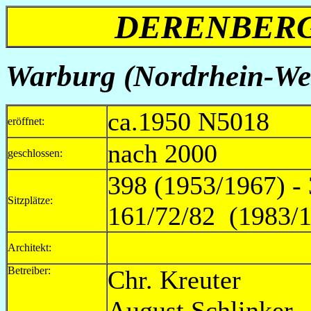
DERENBERG 
Warburg (Nordrhein-Wes
ca.1950 N5018
eröffnet:
nach 2000
geschlossen:
398 (1953/1967) - 
Sitzplätze:
161/72/82 (1983/
Architekt:
Betreiber:
Chr. Kre
August Sc