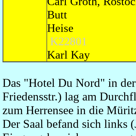
Carl Groth, R
Butt ca
Heis
K22801
Karl K
Das "Hotel Du Nord" in de
Friedensstr.) lag am Durch
zum Herrensee in die Mürit
Der Saal befand sich links