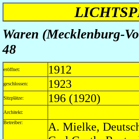
LICHTSP
Waren (Mecklenburg-Vo
48
1912
eröffnet:
1923
geschlossen:
196 (1920)
Sitzplätze:
Architekt:
Betreiber:
A. Mielke, Deu