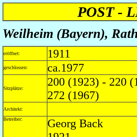
POST - 
Weilheim (Bayern), Rath
1911
eröffnet:
ca.1977
geschlossen:
200 (1923) - 220 (
Sitzplätze:
272 (1967)
Architekt:
Betreiber:
Georg Ba
1921