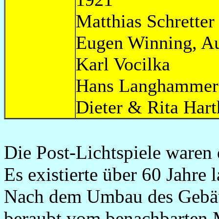
Matthias Sc
Eugen Winnin
Karl Voc
Hans Lang
Dieter & Rit
Die Post-Lichtspiele waren d
Es existierte über 60 Jahre 
Nach dem Umbau des Gebäu
beraubt vom benachbarten 