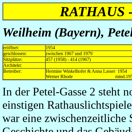
RATHAUS 
Weilheim (Bayern), Pete
eröffnet:
1954
geschlossen:
zwischen 1967 und 1979
Sitzplätze:
457 (1958) - 414 (1967)
Architekt:
Betreiber:
Hermine Winkelhofer & Anna
Werner Rhode mind.1958-m
In der Petel-Gasse 2 steht n
einstigen Rathauslichtspie
war eine zwischenzeitliche
Geschichte und das Gebäude