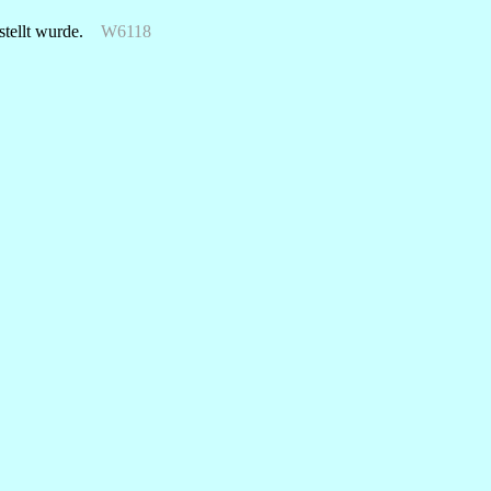
estellt wurde.
W6118