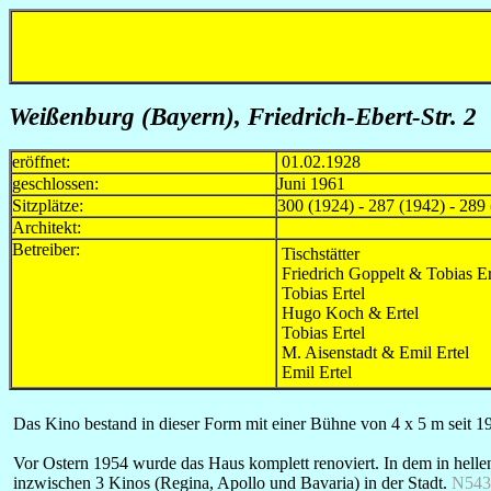
Weißenburg (Bayern), Friedrich-Ebert-Str. 2
eröffnet:
01.02.1928
geschlossen:
Juni 1961
Sitzplätze:
300 (1924) - 287 (1942) - 289 
Architekt:
Betreiber:
Tischstätter
Friedrich Goppelt & Tobias Er
Tobias Ertel
Hugo Koch & Ertel
Tobias Ertel
M. Aisenstadt & Emil Ertel
Emil Ertel
Das Kino bestand in dieser Form mit einer Bühne von 4 x 5 m seit 19
Vor Ostern 1954 wurde das Haus komplett renoviert. In dem in helle
inzwischen 3 Kinos (Regina, Apollo und Bavaria) in der Stadt.
N543